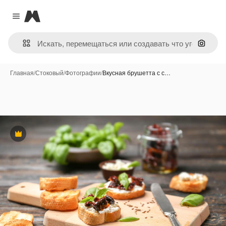
Magnific
Close menu
Поиск 
Главная
/
Стоковый
/
Фотографии
/
Вкусная брушетта с с…
Премиум