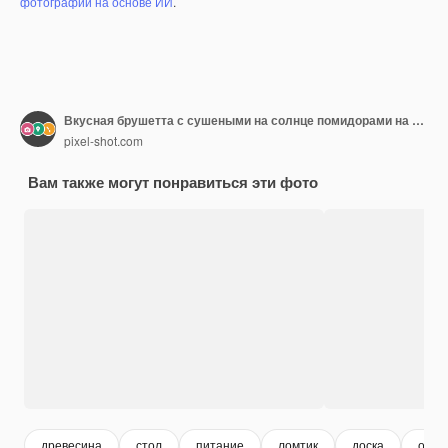
фотографий на основе ИИ
.
Вкусная брушетта с сушеными на солнце помидорами на деревянной доске
pixel-shot.com
Вам также могут понравиться эти фото
древесина
стол
питание
ломтик
доска
обед