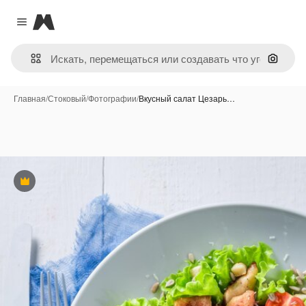
Magnific
Close menu
Поиск 
Главная
/
Стоковый
/
Фотографии
/
Вкусный салат Цезарь…
Премиум