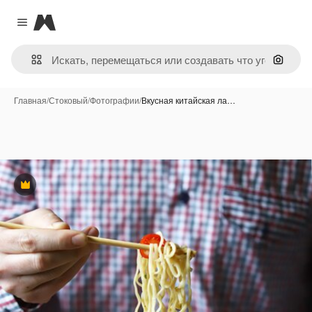
Magnific
Close menu
Поиск 
Главная
/
Стоковый
/
Фотографии
/
Вкусная китайская ла…
Премиум