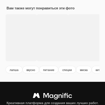
Вам также могут понравиться эти фото
лапша
вкусно
питание
специи
миска
китайс
Креативная платформа для создания ваших лучших работ.