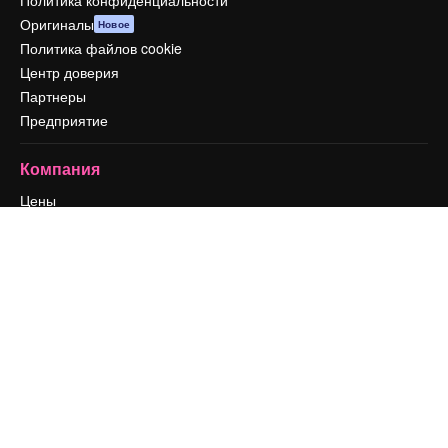
Оригиналы
Новое
Политика файлов cookie
Центр доверия
Партнеры
Предприятие
Компания
Цены
О нас
Reviews
Вакансии
Поиск тенденций
Блог
События
Slidesgo
Продайте свой контент
Помещение для прессы
Ищете magnific.ai