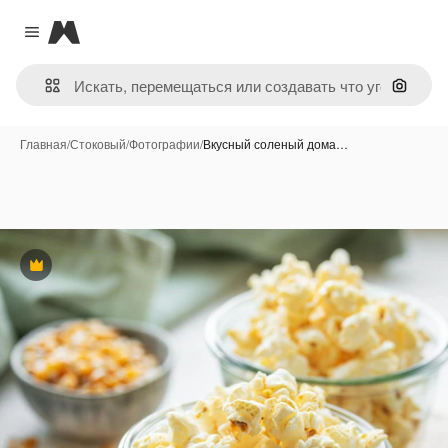
Magnific
Close menu
Поиск 
Главная
/
Стоковый
/
Фотографии
/
Вкусный соленый дома…
Премиум