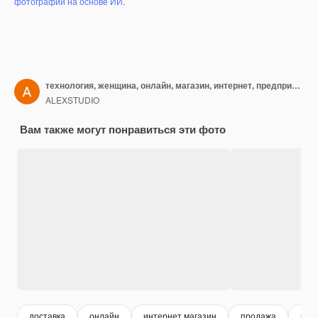
фотографий на основе ИИ
.
технология, женщина, онлайн, магазин, интернет, предприниматель, магазин, малый бизнес, клиент, продажа, жизнь
ALEXSTUDIO
Вам также могут понравиться эти фото
доставка
онлайн
интернет магазин
продажа
маг