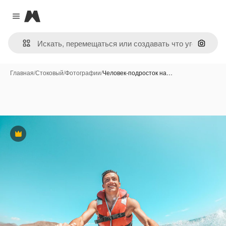
Magnific
Close menu
Поиск 
Главная
/
Стоковый
/
Фотографии
/
Человек-подросток на…
Премиум