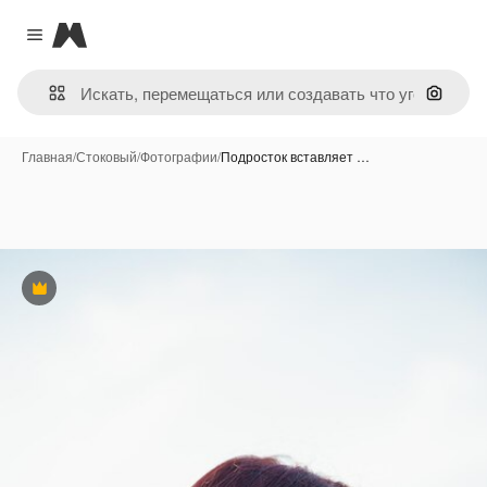
Magnific
Close menu
Поиск 
Главная
/
Стоковый
/
Фотографии
/
Подросток вставляет …
Премиум