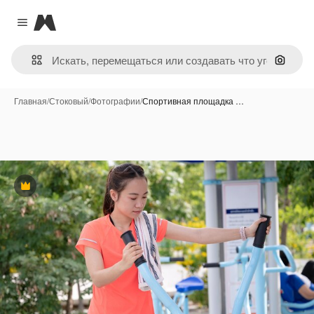
Magnific
Close menu
Поиск 
Главная
/
Стоковый
/
Фотографии
/
Спортивная площадка …
Премиум