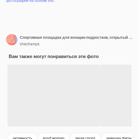
фотографий на основе ИИ
.
Спортивная площадка для женщин-подростков, открытый тренажерный зал с оборудованием в парке
chachamps
Вам также могут понравиться эти фото
активность
sport woman
люди спорт
девушка фитнес