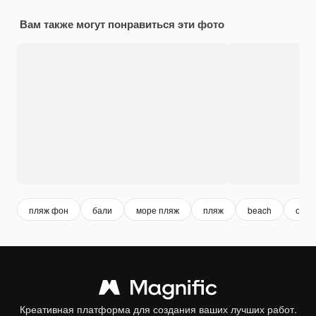
Вам также могут понравиться эти фото
пляж фон
бали
море пляж
пляж
beach
остр
Креативная платформа для создания ваших лучших работ.