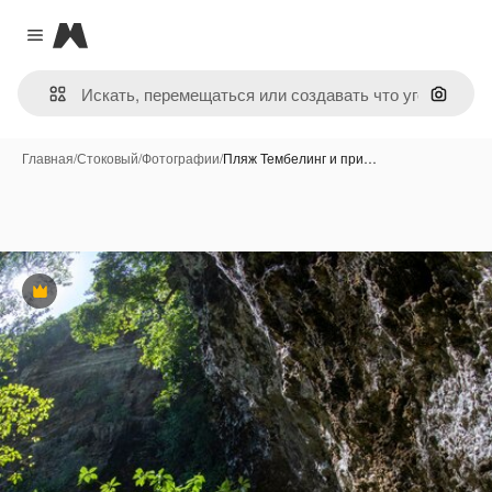
Magnific
Close menu
Поиск 
Главная
/
Стоковый
/
Фотографии
/
Пляж Тембелинг и при…
Премиум