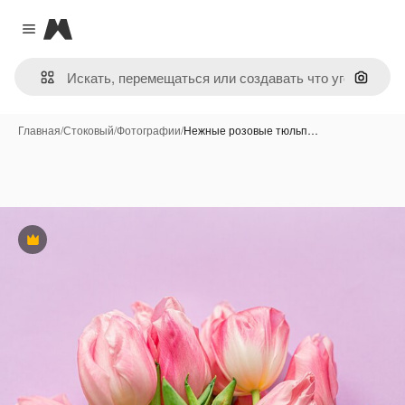
Magnific
Close menu
Поиск 
Главная
/
Стоковый
/
Фотографии
/
Нежные розовые тюльп…
Премиум