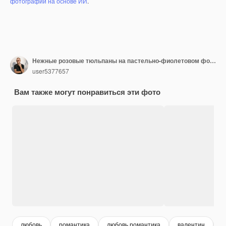
фотографий на основе ИИ
.
Нежные розовые тюльпаны на пастельно-фиолетовом фоне.
user5377657
Вам также могут понравиться эти фото
любовь
романтика
любовь романтика
валентин
в