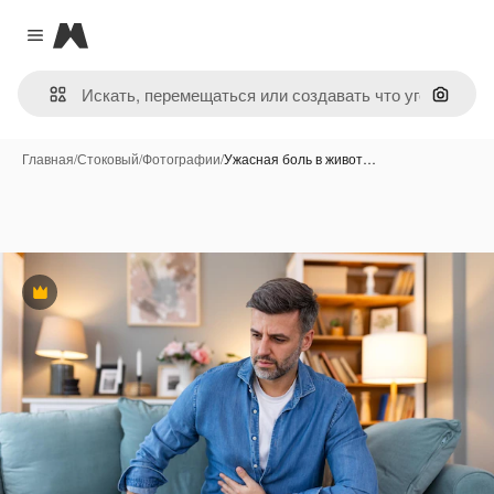
Magnific
Close menu
Поиск 
Главная
/
Стоковый
/
Фотографии
/
Ужасная боль в живот…
Премиум