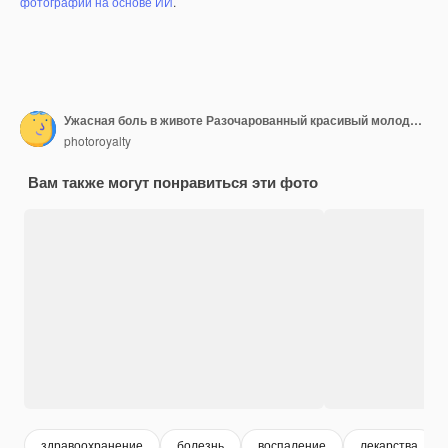
фотографий на основе ИИ
.
Ужасная боль в животе Разочарованный красивый молодой человек обнимает свой живот и держит глаза закрытыми, лежа на диване дома
photoroyalty
Вам также могут понравиться эти фото
здравоохранение
болезнь
воспаление
лекарства