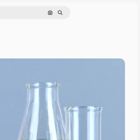
Поиск по изображению
Поиск