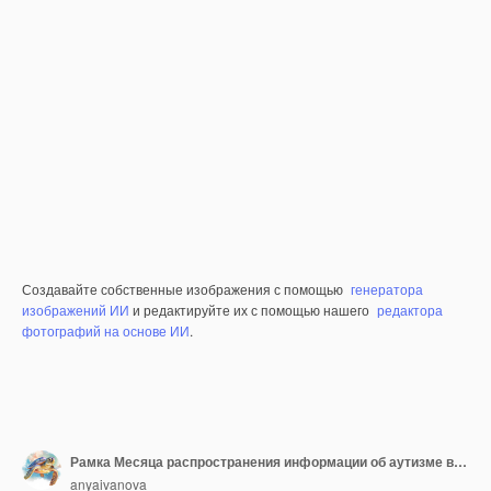
Создавайте собственные изображения с помощью
генератора
изображений ИИ
и редактируйте их с помощью нашего
редактора
фотографий на основе ИИ
.
Рамка Месяца распространения информации об аутизме в мире с кусочками головоломки Баннерный фон обоев для флаера плаката кампании по повышению осведомленности о здравоохранении для расстройства аутизма
anyaivanova