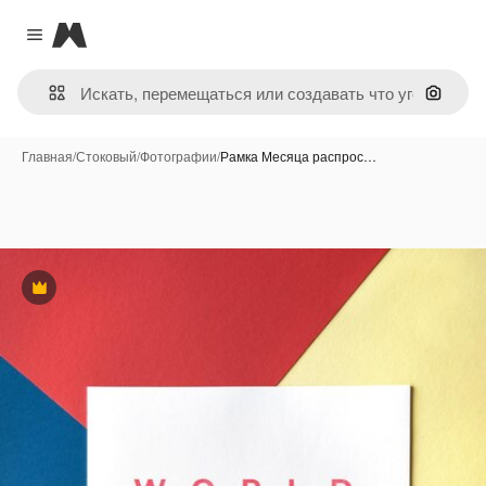
Magnific
Close menu
Поиск 
Главная
/
Стоковый
/
Фотографии
/
Рамка Месяца распрос…
Премиум