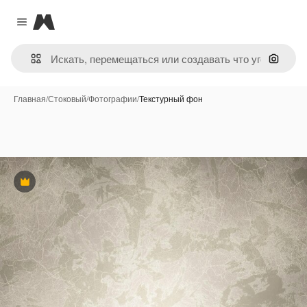
Magnific
Close menu
Поиск 
Главная
/
Стоковый
/
Фотографии
/
Текстурный фон
Премиум