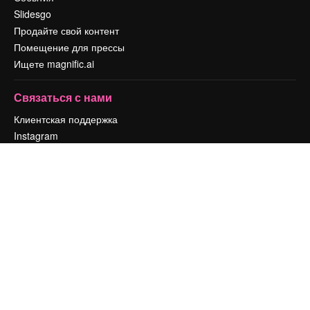
Slidesgo
Продайте свой контент
Помещение для прессы
Ищете magnific.ai
Связаться с нами
Клиентская поддержка
Instagram
YouTube
LinkedIn
TikTok
Discord
X
Reddit
Copyright © 2010-
2026
Freepik Company S.L.U.
Все права защищены
.