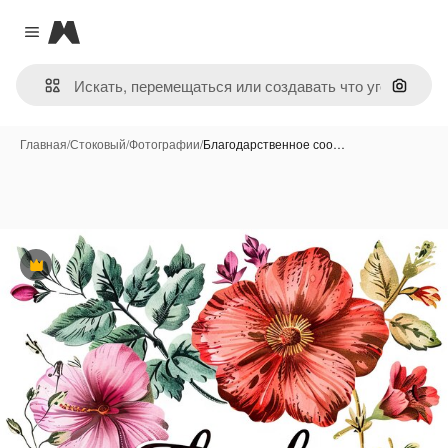
Magnific
Close menu
Поиск 
Главная
/
Стоковый
/
Фотографии
/
Благодарственное соо…
Премиум