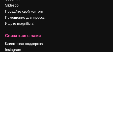
Slidesgo
Продайте свой контент
Помещение для прессы
Ищете magnific.ai
Связаться с нами
Клиентская поддержка
Instagram
YouTube
LinkedIn
TikTok
Discord
X
Reddit
Copyright © 2010-
2026
Freepik Company S.L.U.
Все права защищены
.