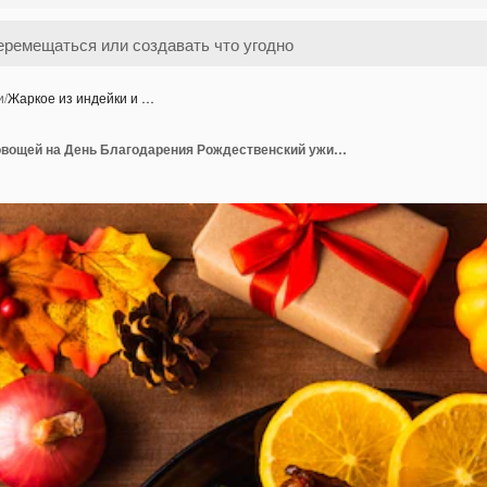
и
/
Жаркое из индейки и …
Жаркое из индейки и овощей на День Благодарения Рождественский ужин украшение еды традиционное домашнее