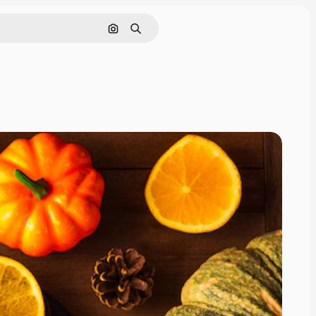
Поиск по изображению
Поиск