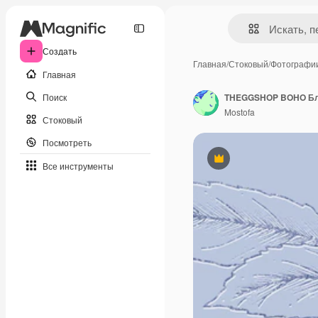
Создать
Главная
/
Стоковый
/
Фотографи
Главная
Поиск
THEGGSHOP BOHO Блю
Mostofa
Стоковый
Посмотреть
Премиум
Все инструменты