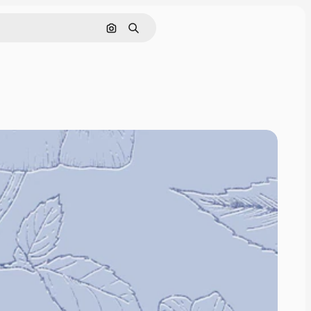
Поиск по изображению
Поиск