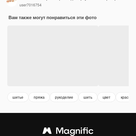
user7016754
Вам также могут понравиться эти фото
шитье
пряжа
рукоделие
шить
цвет
красочн