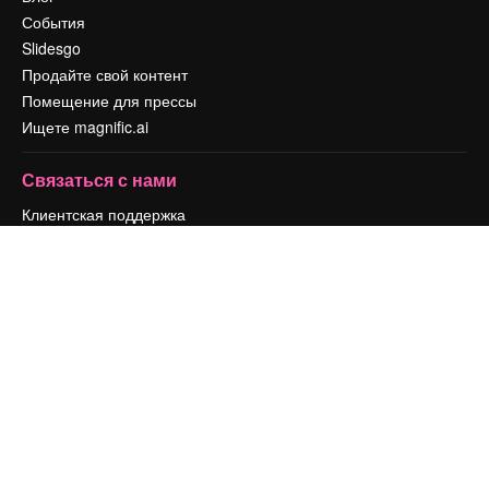
События
Slidesgo
Продайте свой контент
Помещение для прессы
Ищете magnific.ai
Связаться с нами
Клиентская поддержка
Instagram
YouTube
LinkedIn
TikTok
Discord
X
Reddit
Copyright © 2010-
2026
Freepik Company S.L.U.
Все права защищены
.