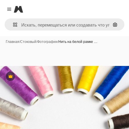
Magnific
Close menu
Поиск 
Главная
/
Стоковый
/
Фотографии
/
Нить на белой рамке …
Премиум