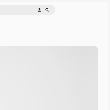
Поиск по изображению
Поиск