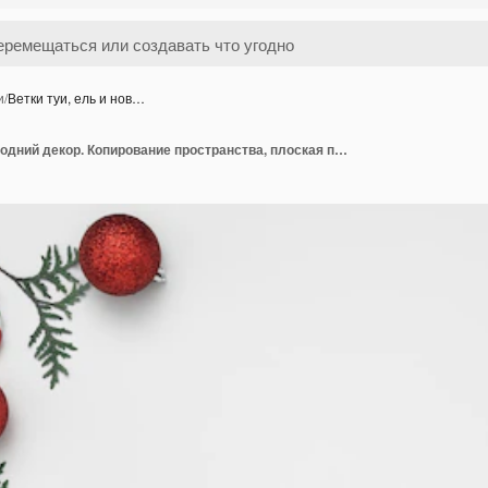
и
/
Ветки туи, ель и нов…
Ветки туи, ель и новогодний декор. Копирование пространства, плоская планировка, макет, вид сверху.