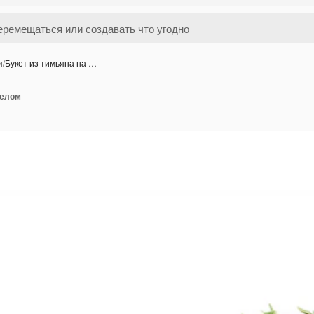
и
/
Букет из тимьяна на …
белом