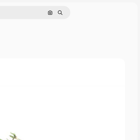
Поиск по изображению
Поиск