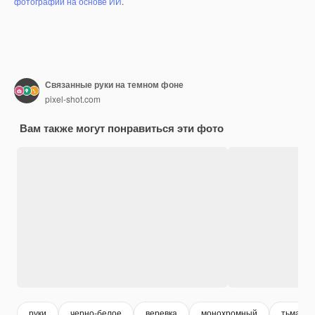
фотографий на основе ИИ
.
Связанные руки на темном фоне
pixel-shot.com
Вам также могут понравиться эти фото
руки
черно-белое
веревка
монохромный
тьма