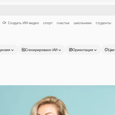
Создать ИИ-видео
спорт
счастье
школьники
студенты
цензия
Сгенерировано ИИ
Ориентация
Цве
Продукция
Начать