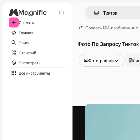
Создать
Создать ИИ-изображение
Главная
Поиск
Фото По Запросу Тикток
Стоковый
Фотографии
Ли
Посмотреть
Все изображения
Все инструменты
Векторы
Иллюстрации
Фотографии
PSD
Шаблоны
Мокапы
Видео
Видеоролик
Моушн-дизайн
Видеошаблоны
Иконки
3D-модели
Шрифты