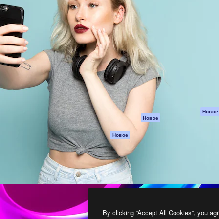
атформа для создания
Spaces
Academy
работ. Более 1 миллиона
ИИ-помощник
Документация п
реди креаторов,
Пакету ИИ
Генератор
гентств и студий.
изображений ИИ
Служба
поддержки
Генератор видео
ИИ
Условия и
положения
Генератор голоса
на основе ИИ
Политика
конфиденциальн
Стоковый контент
Оригиналы
MCP для
Новое
Новое
Claude/ChatGPT
Политика файло
cookie
Агенты
Новое
Центр доверия
API
Партнеры
Мобильное
приложение
Предприятие
Все инструменты
Magnific
By clicking “Accept All Cookies”, you agr