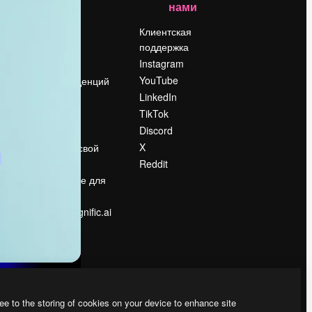
нами
Цены
о
О нас
Клиентская
поддержка
Reviews
Instagram
Вакансии
YouTube
Поиск тенденций
LinkedIn
Блог
TikTok
События
Discord
Slidesgo
ости
X
Продайте свой
контент
Reddit
в
Помещение для
прессы
Ищете magnific.ai
ee to the storing of cookies on your device to enhance site