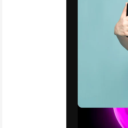
Креативная пл
ваших лучших 
подписчиков с
предприятий, а
Pусский