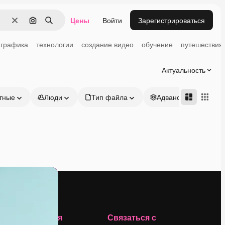
Цены
Войти
Зарегистрироваться
Очистить
Поиск по изображению
Поиск
графика
технологии
создание видео
обучение
путешествия
Актуальность
тные
Люди
Тип файла
Адвансд
Компания
Связаться с