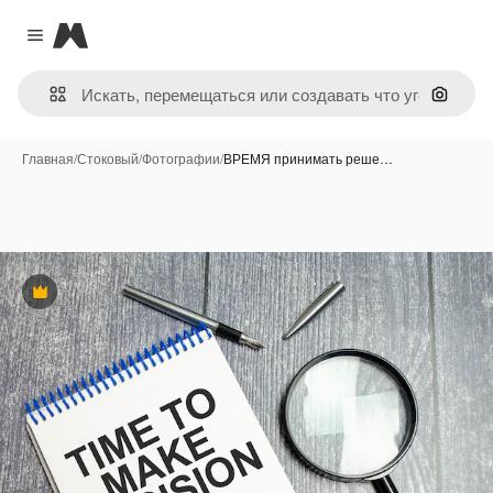
Magnific
Close menu
Поиск 
Главная
/
Стоковый
/
Фотографии
/
ВРЕМЯ принимать реше…
Премиум