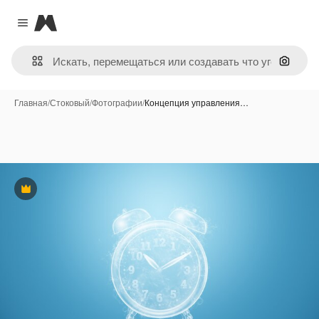
Magnific
Close menu
Поиск 
Главная
/
Стоковый
/
Фотографии
/
Концепция управления…
Премиум