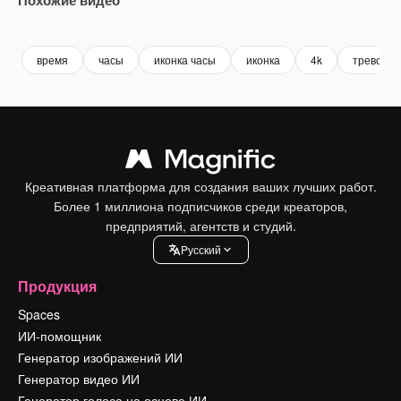
Premium
Premium
Premium
Premium
время
часы
иконка часы
иконка
4k
тревога
Креативная платформа для создания ваших лучших работ.
Более 1 миллиона подписчиков среди креаторов,
предприятий, агентств и студий.
Pусский
Продукция
Spaces
ИИ-помощник
Генератор изображений ИИ
Генератор видео ИИ
Генератор голоса на основе ИИ