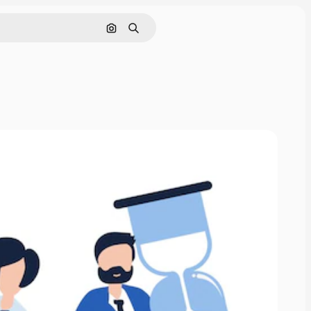
Поиск по изображению
Поиск