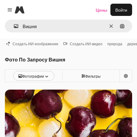
Magnific
Цены
Войти
Close menu
Очистить
Поиск 
Создать ИИ-изображение
Создать ИИ-видео
природа
дере
Фото По Запросу Вишня
Фотографии
Фильтры