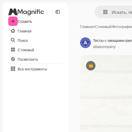
Создать
Главная
/
Стоковый
/
Фотографи
Главная
Поиск
Тосты с овощами-грил
atlascompany
Стоковый
Посмотреть
Премиум
Все инструменты