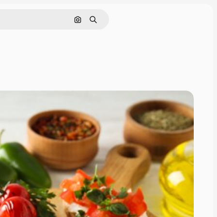
Поиск по изображению
Поиск