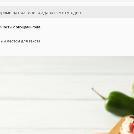
и
/
Тосты с овощами-грил…
ь и местом для текста