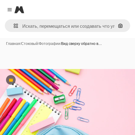
Magnific
Close menu
Поиск 
Главная
/
Стоковый
/
Фотографии
/
Вид сверху обратно в…
Премиум