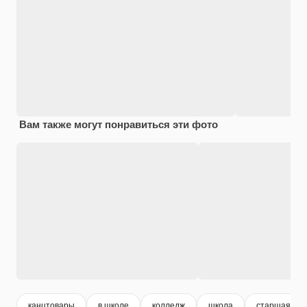
Вам также могут понравиться эти фото
канцтовары
в школе
колледж
школа
старшая шк