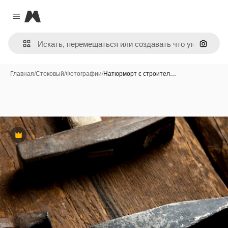
Magnific
Close menu
Поиск 
Главная
/
Стоковый
/
Фотографии
/
Натюрморт с строител…
Премиум