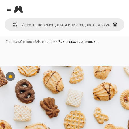
Magnific
Close menu
Поиск 
Главная
/
Стоковый
/
Фотографии
/
Вид сверху различных…
Премиум