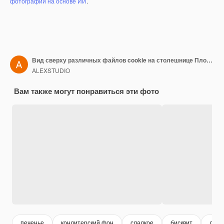
фотографий на основе ИИ
.
Вид сверху различных файлов cookie на столешнице Плоская укладка различных файлов cookie на белом фоне
ALEXSTUDIO
Вам также могут понравиться эти фото
печенье
кондитерский фон
сладкое
бисквит
десе