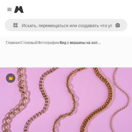
Magnific
Close menu
Поиск 
Главная
/
Стоковый
/
Фотографии
/
Вид с вершины на зол…
Премиум