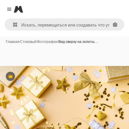
Magnific
Close menu
Поиск 
Главная
/
Стоковый
/
Фотографии
/
Вид сверху на золоты…
Премиум