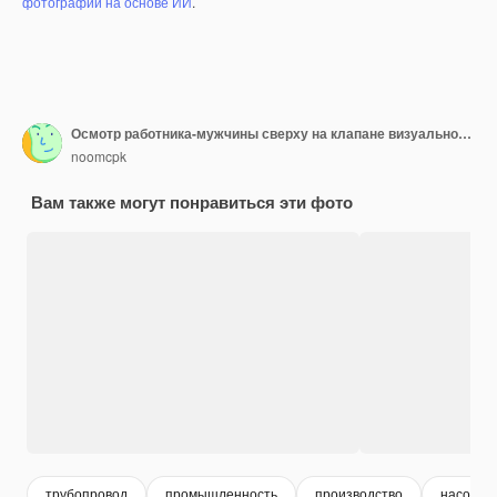
фотографий на основе ИИ
.
Осмотр работника-мужчины сверху на клапане визуальной проверки записи трубопровода нефти и газа
noomcpk
Вам также могут понравиться эти фото
трубопровод
промышленность
производство
насос