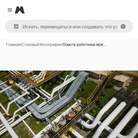
Magnific
Close menu
Поиск 
Главная
/
Стоковый
/
Фотографии
/
Осмотр работника-муж…
Премиум