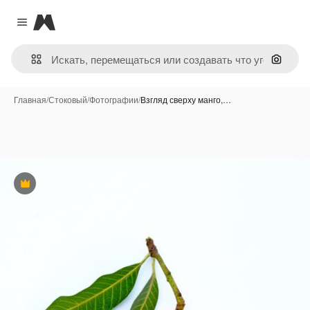
Magnific
Close menu
Поиск 
Главная
/
Стоковый
/
Фотографии
/
Взгляд сверху манго,…
Премиум