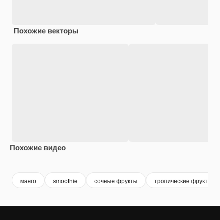
Похожие векторы
Похожие видео
Premium
Premium
Сгенерировано с помощью ИИ
Premium
Premium
манго
smoothie
сочные фрукты
тропические фрукты