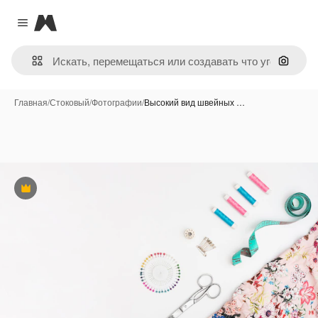
Magnific
Close menu
Поиск 
Главная
/
Стоковый
/
Фотографии
/
Высокий вид швейных …
Премиум