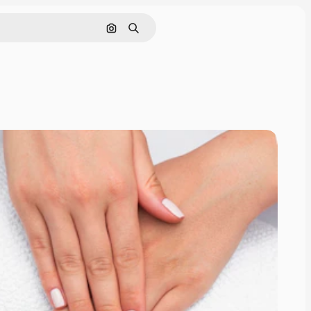
Поиск по изображению
Поиск