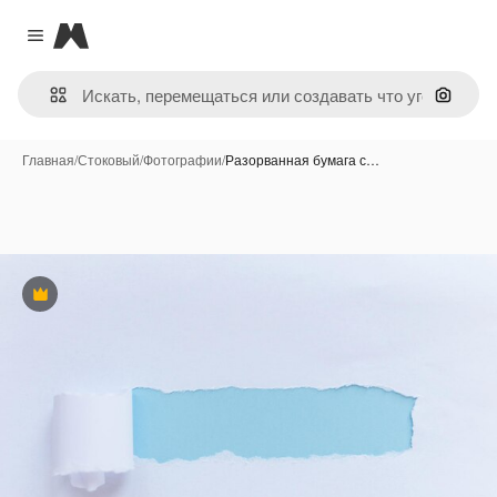
Magnific
Close menu
Поиск 
Главная
/
Стоковый
/
Фотографии
/
Разорванная бумага с…
Премиум