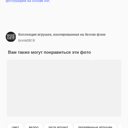
фотографий на основе ИИ
.
Коллекция игрушек, изолированная на белом фоне
bnmk0819
Вам также могут понравиться эти фото
цвет
ведро
дети играют
деревянные игрушки
kid