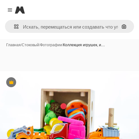
Magnific
Close menu
Поиск 
Главная
/
Стоковый
/
Фотографии
/
Коллекция игрушек, и…
Премиум