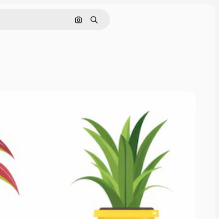
Поиск по изображению
Поиск