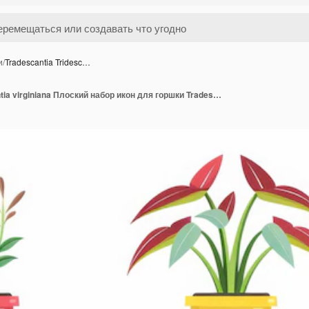
и
/
Tradescantia Tridesc…
Tradescantia Tridescantia virginiana Плоский набор икон для горшки Tradescantia Plant Flat Design