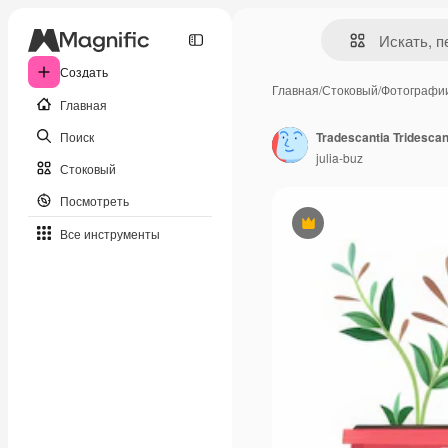
Создать
Главная
/
Стоковый
/
Фотографи
Главная
Поиск
julia-buz
Стоковый
Посмотреть
Премиум
Все инструменты