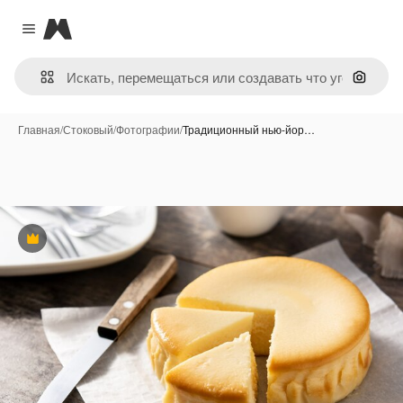
Magnific
Close menu
Поиск 
Главная
/
Стоковый
/
Фотографии
/
Традиционный нью-йор…
Премиум