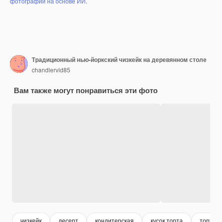
фотографий на основе ИИ
.
Традиционный нью-йоркский чизкейк на деревянном столе
chandlervid85
Вам также могут понравиться эти фото
чизкейк
десерт
кондитерская
кусок торта
торт