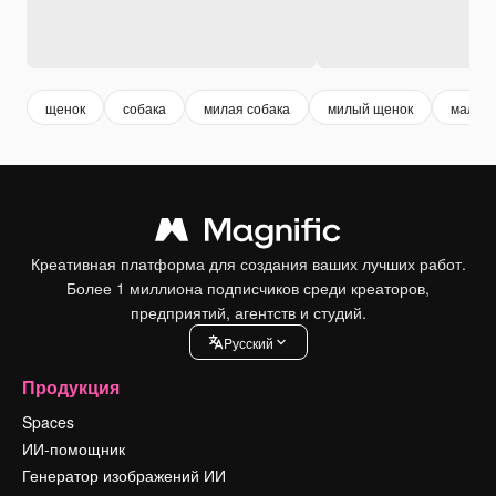
щенок
собака
милая собака
милый щенок
малень
Креативная платформа для создания ваших лучших работ.
Более 1 миллиона подписчиков среди креаторов,
предприятий, агентств и студий.
Pусский
Продукция
Spaces
ИИ-помощник
Генератор изображений ИИ