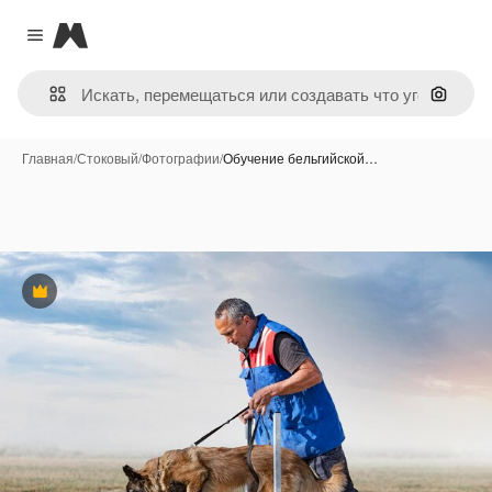
Magnific
Close menu
Поиск 
Главная
/
Стоковый
/
Фотографии
/
Обучение бельгийской…
Премиум