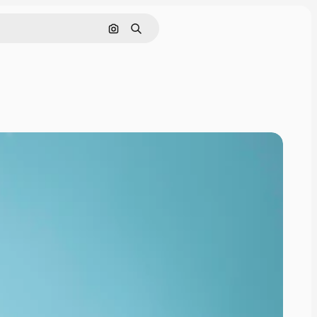
Поиск по изображению
Поиск