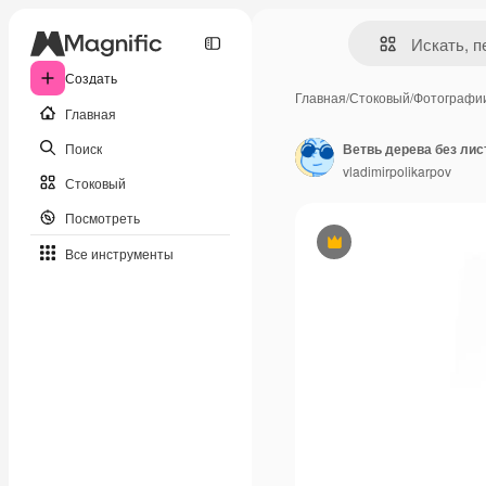
Создать
Главная
/
Стоковый
/
Фотографи
Главная
Поиск
Ветвь дерева без ли
vladimirpolikarpov
Стоковый
Посмотреть
Премиум
Все инструменты