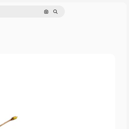
Поиск по изображению
Поиск