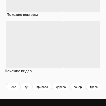
Похожие векторы
Похожие видео
Premium
Premium
небо
луг
природа
дерево
забор
трава