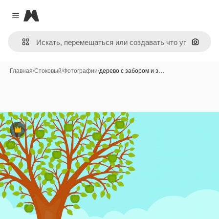
Magnific
Close menu
Поиск 
Главная
/
Стоковый
/
Фотографии
/
дерево с забором и з…
Премиум