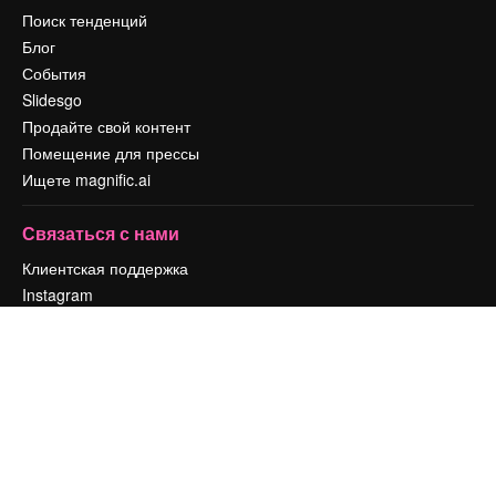
Поиск тенденций
Блог
События
Slidesgo
Продайте свой контент
Помещение для прессы
Ищете magnific.ai
Связаться с нами
Клиентская поддержка
Instagram
YouTube
LinkedIn
TikTok
Discord
X
Reddit