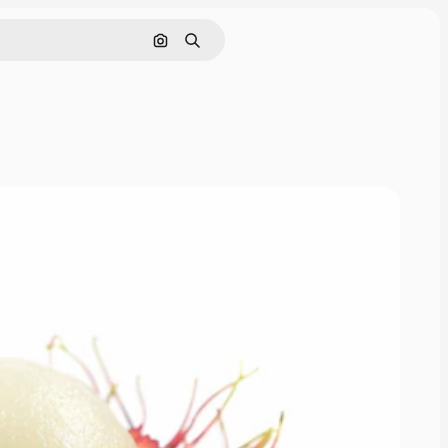
Поиск по изображению
Поиск