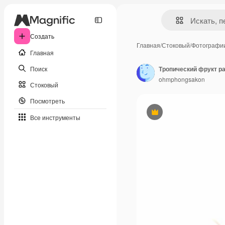
Создать
Главная
/
Стоковый
/
Фотографи
Главная
Поиск
Тропический фрукт р
ohmphongsakon
Стоковый
Посмотреть
Премиум
Все инструменты