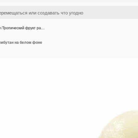
и
/
Тропический фрукт ра…
амбутан на белом фоне