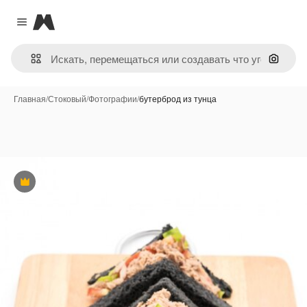
Magnific
Close menu
Поиск 
Главная
/
Стоковый
/
Фотографии
/
бутерброд из тунца
Премиум