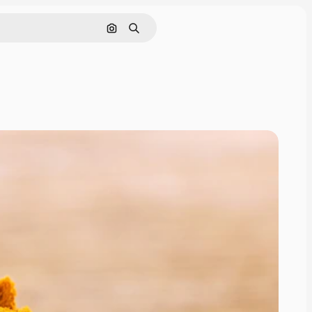
Поиск по изображению
Поиск