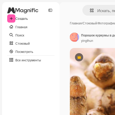
Создать
Главная
/
Стоковый
/
Фотографи
Главная
Поиск
Порошок куркумы в д
yingthun
Стоковый
Посмотреть
Премиум
Все инструменты