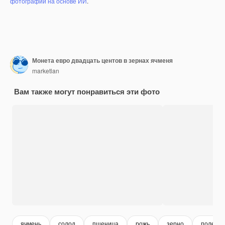
фотографий на основе ИИ
.
Монета евро двадцать центов в зернах ячменя
marketlan
Вам также могут понравиться эти фото
ячмень
солод
пшеница
рожь
зерно
поле п