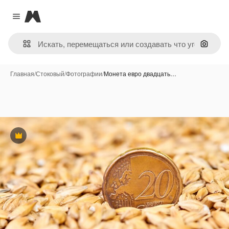
Magnific
Close menu
Поиск 
Главная
/
Стоковый
/
Фотографии
/
Монета евро двадцать…
Премиум