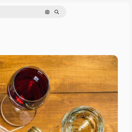
Поиск по изображению
Поиск