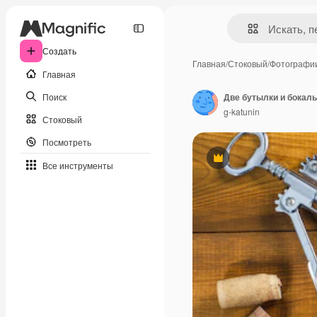
Создать
Главная
/
Стоковый
/
Фотографи
Главная
Поиск
g-katunin
Стоковый
Посмотреть
Премиум
Все инструменты