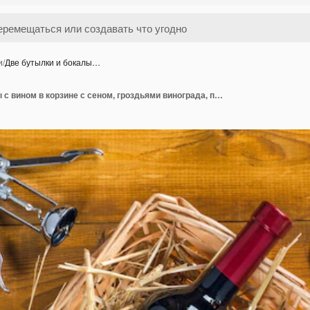
и
/
Две бутылки и бокалы…
Две бутылки и бокалы с вином в корзине с сеном, гроздьями винограда, пробками и штопором на деревянном фоне. Вид сверху.