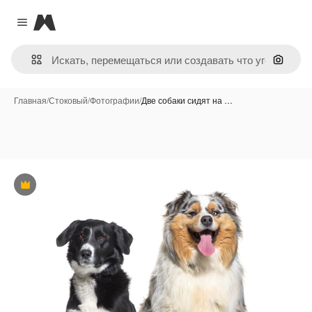
Magnific
Close menu
Поиск 
Главная
/
Стоковый
/
Фотографии
/
Две собаки сидят на …
Премиум